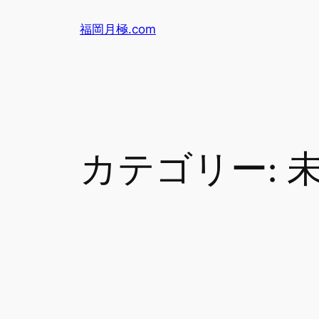
内
福岡月極.com
容
を
ス
キ
ッ
プ
カテゴリー: